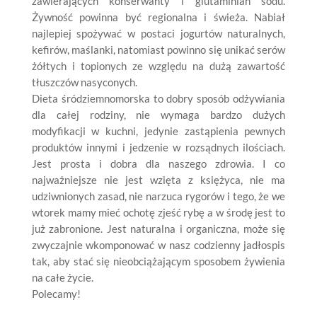
zawierających konserwanty i glutaminian sodu.
Żywność powinna być regionalna i świeża. Nabiał
najlepiej spożywać w postaci jogurtów naturalnych,
kefirów, maślanki, natomiast powinno się unikać serów
żółtych i topionych ze względu na dużą zawartość
tłuszczów nasyconych.
Dieta śródziemnomorska to dobry sposób odżywiania
dla całej rodziny, nie wymaga bardzo dużych
modyfikacji w kuchni, jedynie zastąpienia pewnych
produktów innymi i jedzenie w rozsądnych ilościach.
Jest prosta i dobra dla naszego zdrowia. I co
najważniejsze nie jest wzięta z księżyca, nie ma
udziwnionych zasad, nie narzuca rygorów i tego, że we
wtorek mamy mieć ochotę zjeść rybę a w środę jest to
już zabronione. Jest naturalna i organiczna, może się
zwyczajnie wkomponować w nasz codzienny jadłospis
tak, aby stać się nieobciążającym sposobem żywienia
na całe życie.
Polecamy!