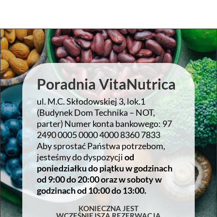
Poradnia VitaNutrica
ul. M.C. Skłodowskiej 3, lok.1
(Budynek Dom Technika – NOT,
parter) Numer konta bankowego: 97
2490 0005 0000 4000 8360 7833
Aby sprostać Państwa potrzebom,
jesteśmy do dyspozycji
od
poniedziałku do piątku w godzinach
od 9:00 do 20:00 oraz w soboty w
godzinach od 10:00 do 13:00.
KONIECZNA JEST
WCZEŚNIEJSZA REZERWACJA