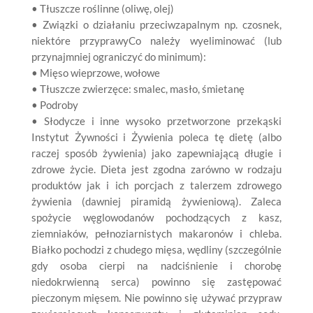
• Tłuszcze roślinne (oliwę, olej)
• Związki o działaniu przeciwzapalnym np. czosnek,
niektóre przyprawyCo należy wyeliminować (lub
przynajmniej ograniczyć do minimum):
• Mięso wieprzowe, wołowe
• Tłuszcze zwierzęce: smalec, masło, śmietanę
• Podroby
• Słodycze i inne wysoko przetworzone przekąski
Instytut Żywności i Żywienia poleca tę dietę (albo
raczej sposób żywienia) jako zapewniającą długie i
zdrowe życie. Dieta jest zgodna zarówno w rodzaju
produktów jak i ich porcjach z talerzem zdrowego
żywienia (dawniej piramidą żywieniową). Zaleca
spożycie węglowodanów pochodzących z kasz,
ziemniaków, pełnoziarnistych makaronów i chleba.
Białko pochodzi z chudego mięsa, wędliny (szczególnie
gdy osoba cierpi na nadciśnienie i chorobę
niedokrwienną serca) powinno się zastępować
pieczonym mięsem. Nie powinno się używać przypraw