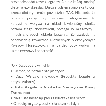
prezencie dodatkowe kilogramy. Ale nie każdą „modną”
dietę należy skreślać. Dieta śródziemnomorska to coś,
czemu dietetyk może powiedzieć TAK. Nie dość, że
pozwala pozbyć się nadmiaru kilogramów, to
korzystnie wpływa na układ krwionośny, obniża
poziom złego cholesterolu, pomaga w miażdżycy i
innych chorobach układu krążenia. Ze względu na
odpowiednią zawartość Niezbędnych Nienasyconych
Kwasów Tłuszczowych ma bardzo doby wpływ na
układ nerwowy i odporność.
Po krótce , co się w niej je:
• Ciemne, pełnoziarniste pieczywo
• Dużo Warzyw i owoców (Produkty bogate w
antyoksydanty)
• Ryby (bogate w Niezbędne Nienasycone Kwasy
Tłuszczowe)
• Nietłuste mięso np. pierś z kurczaka bez skóry
• Orzechy, migdały, pestki słonecznika i dyni