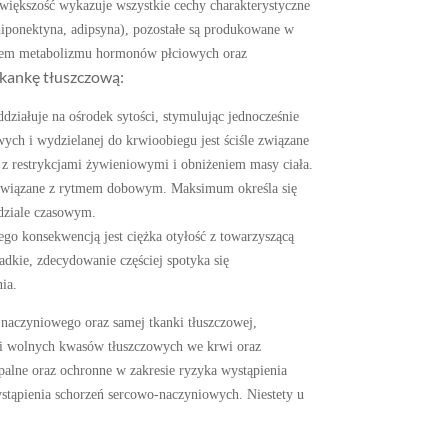
 większość wykazuje wszystkie cechy charakterystyczne
diponektyna, adipsyna), pozostałe są produkowane w
scem metabolizmu hormonów płciowych oraz
kankę tłuszczową:
iałuje na ośrodek sytości, stymulując jednocześnie
ych i wydzielanej do krwioobiegu jest ściśle związane
z z restrykcjami żywieniowymi i obniżeniem masy ciała.
 powiązane z rytmem dobowym. Maksimum określa się
dziale czasowym.
o konsekwencją jest ciężka otyłość z towarzyszącą
dkie, zdecydowanie częściej spotyka się
ia.
 naczyniowego oraz samej tkanki tłuszczowej,
w i wolnych kwasów tłuszczowych we krwi oraz
palne oraz ochronne w zakresie ryzyka wystąpienia
ystąpienia schorzeń sercowo-naczyniowych. Niestety u