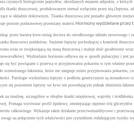
wania czynnych biologicznie peptydów, określanych mianem adipokin, z których
dla tkanki tłuszczowej, produkowanym niemal wyłącznie przez nią (leptyna, a
niczące w układzie dokrewnym.
Tkanka tłuszczowa jest ponadto głównym miej
Hormony wydzielane przez t
inuje poziom podstawowej przemiany materii.
dząc przez barierę krew-mózg dociera do ośrodkowego układu nerwowego i oddz
kanka tłuszczowa podskórna. Stężenie leptyny pochodzącej z komórek tłuszczow
wzrasta wraz ze zwiększającą się masą tłuszczową i maleje dość gwałtownie wra
eż noworodków). Wydzielanie hormonu odbywa się w sposób pulsacyjny i jest
daje się być powiązane z przerwą w przyjmowaniu pokarmu w tym właśnie prze
o wzmożonego łaknienia, które nie ustępuje mimo przyjmowania pokarmu, czeg
ności. Patologie wydzielania leptyny o podłożu genetycznym są stosunkowo rza
jącym się poziomem leptyny we krwi nie powodującym jednak obniżenia łaknien
 na insulinę, szczególnie w obrębie tkanki mięśniowej, wątroby i śródbłonka
wej. Pomaga wyrównać profil lipidowy, zmniejszając stężenie trój glicerydó
sterolu całkowitego. Wykazuje także działanie przeciwmiażdżycowe i przeciwza
Z uwagi na połączenie tych właściwości jest czynnikiem redukującym ryzyko w