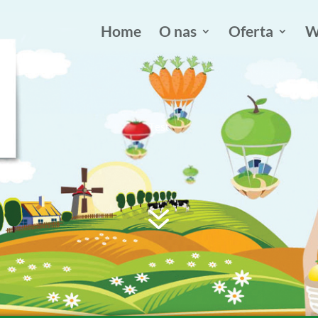
Home
O nas
Oferta
W
Test
7