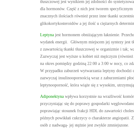
tłuszczowej jest wynikiem jej zdolności do syntetyzo
dla hormonów. Część z nich jest tworem specyficznym 
znacznych ilościach również przez inne tkanki uczest
glikokortykosteroidów a jej ilość u ciężarnych determ
Leptyna
jest hormonem obniżającym łaknienie. Przecho
wydatek energii. Głównym miejscem jej syntezy jest t
z zawartością tkanki tłuszczowej w organizmie i tak; 
Zazwyczaj jest wyższe u kobiet niż mężczyzn (równi
na okres pomiędzy godziną 22:00 a 3:00 w nocy, co z
W przypadku zaburzeń wytwarzania leptyny dochodzi d
zazwyczaj insulinoopornością wraz z zaburzeniami płod
leptynooporność, która wiąże się z wysokim, utrzymu
Adiponektyna
wpływa korzystnie na wrażliwość komórek
przyczyniając się do poprawy gospodarki węglowodano
poprawiając stosunek frakcji HDL do zawartości chole
późnych powikłań cukrzycy o charakterze angiopatii. 
osób z nadwagą- jej stężnie jest zwykle zmniejszone.