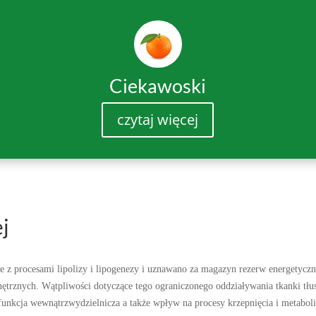
Ciekawoski
czytaj więcej
ej
nie z procesami lipolizy i lipogenezy i uznawano za magazyn rezerw energetyczn
ętrznych. Wątpliwości dotyczące tego ograniczonego oddziaływania tkanki tłus
j funkcja wewnątrzwydzielnicza a także wpływ na procesy krzepnięcia i metabol