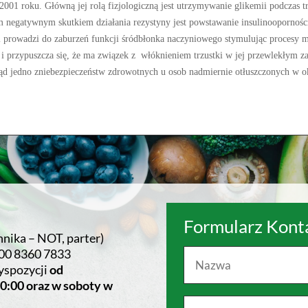
001 roku. Główną jej rolą fizjologiczną jest utrzymywanie glikemii podczas tr
negatywnym skutkiem działania rezystyny jest powstawanie insulinooporności.
 i prowadzi do zaburzeń funkcji śródbłonka naczyniowego stymulując procesy 
i przypuszcza się, że ma związek z włóknieniem trzustki w jej przewlekłym zap
tąd jedno zniebezpieczeństw zdrowotnych u osob nadmiernie otłuszczonych w o
Formularz Kon
hnika – NOT, parter)
00 8360 7833
yspozycji
od
20:00 oraz w soboty w