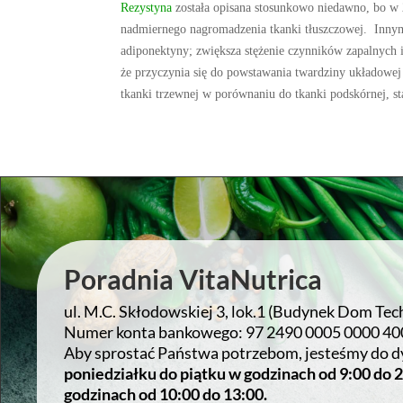
Rezystyna
została opisana stosunkowo niedawno, bo w 2
nadmiernego nagromadzenia tkanki tłuszczowej. Innym 
adiponektyny; zwiększa stężenie czynników zapalnych
że przyczynia się do powstawania twardziny układowej 
tkanki trzewnej w porównaniu do tkanki podskórnej, s
Poradnia VitaNutrica
ul. M.C. Skłodowskiej 3, lok.1 (Budynek Dom Tec
Numer konta bankowego: 97 2490 0005 0000 40
Aby sprostać Państwa potrzebom, jesteśmy do d
poniedziałku do piątku w godzinach od 9:00 do 
godzinach od 10:00 do 13:00.